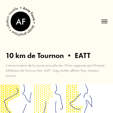
10 km de Tournon • EATT
Communication de la course annuelle des 10 km organisée par l'Entente
Athlétique de Tournon-Tain, EATT : logo, textile, affiche, flyer, réseaux
sociaux