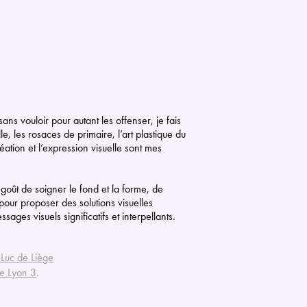
ns vouloir pour autant les offenser, je fais
e, les rosaces de primaire, l’art plastique du
éation et l’expression visuelle sont mes
oût de soigner le fond et la forme, de
 pour proposer des solutions visuelles
sages visuels significatifs et interpellants.
t-Luc de Liège
de Lyon 3
.