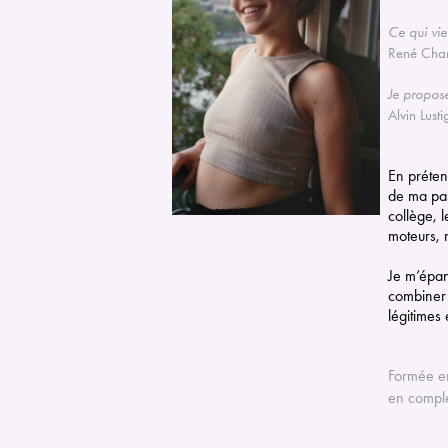
Ce qui vie
René Cha
Je propose
Alvin Lusti
En préten
de ma pas
collège, l
moteurs, 
Je m’épa
combiner 
légitimes
Formée en
en compl