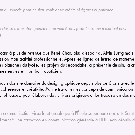
nt au monde pour ne rien troubler ne mérite ni égards ni patience.
r
 des solutions dont personne ne veut à des problèmes qui n’existent pas.
g
dant à plus de retenue que René Char, plus d’espoir qu’Alvin Lustig mais sa
sion mon activité professionnelle. Après les lignes de lettres de maternell
es planches du lycée, les projets du secondaire, à présent le dessin, la cr
mes envies et mon bain quotidien.
nouis dans le domaine du design graphique depuis plus de 6 ans avec le g
cohérence et créativité. J’aime travailler les concepts de communication
 et efficaces, pour élaborer des univers originaux et les traduire en des mes
 communication visuelle et graphique à
l'École supérieure des arts Sain
ément à une formation en communication générale à
l'IUT Jean Moulin 