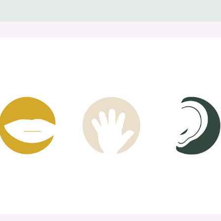
Chloé Perichon · orthophoniste