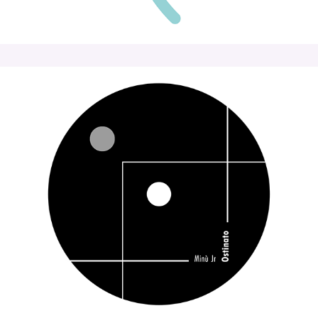
Minù Jr • Ostinato