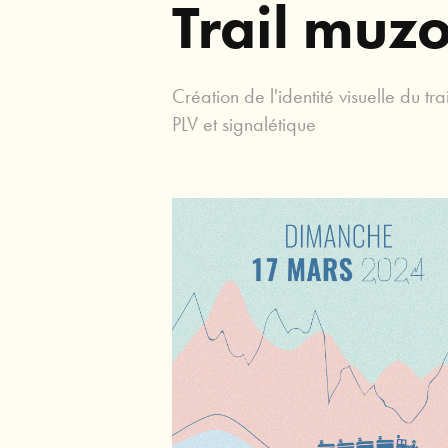
Trail muzo
Création de l'identité visuelle du tr
PLV et signalétique