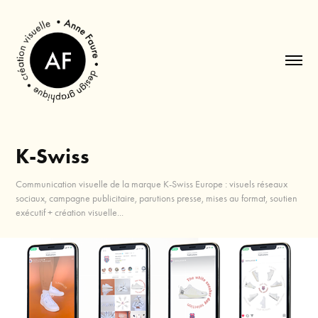
K-Swiss
Communication visuelle de la marque K-Swiss Europe : visuels réseaux
sociaux, campagne publicitaire, parutions presse, mises au format, soutien
exécutif + création visuelle...